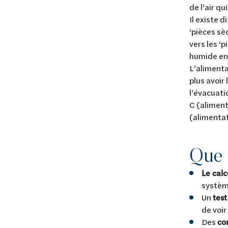
de l’air qu
Il existe d
‘pièces sèc
vers les ‘p
humide en 
L’alimenta
plus avoir
l’évacuati
C (aliment
(alimenta
Que 
Le calc
systèm
Un
test
de voir
Des
co