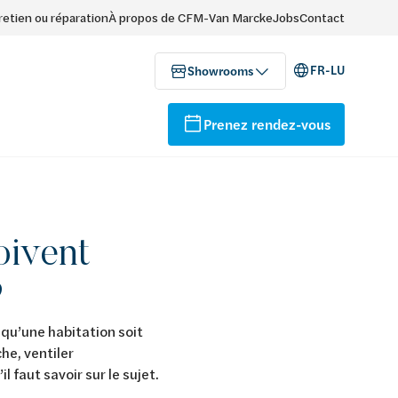
retien ou réparation
À propos de CFM-Van Marcke
Jobs
Contact
FR-LU
Showrooms
Prenez rendez-vous
oivent
?
r qu’une habitation soit
he, ventiler
 faut savoir sur le sujet.