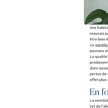
Une habita
mauvais po
être bien é
La
ventila
passons en
La qualité 
produisent
donc aussi
pertes de 
effet plus 
En f
La ventila
(et de l’a