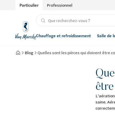
Particulier
Professionnel
Chauffage et refroidissement
Salle de 
Blog
Quelles sont les pièces qui doivent être 
Chauffage
Produits
Énergies renouvelables
Adoucisseurs d’eau
Refroidissement
Conseils
Ventilation
Filtres à eau
Quel
Inspiration
Récupération de l'eau de pluie
être
Styles
Smart Home
L’aération
saine. Aér
Marques
correcteme