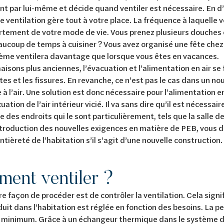
t par lui-même et décide quand ventiler est nécessaire. En d’
 ventilation gère tout à votre place. La fréquence à laquelle 
tement de votre mode de vie. Vous prenez plusieurs douches 
ucoup de temps à cuisiner ? Vous avez organisé une fête chez 
ème ventilera davantage que lorsque vous êtes en vacances.
aisons plus anciennes, l’évacuation et l’alimentation en air 
ntes et les fissures. En revanche, ce n’est pas le cas dans un n
à l’air. Une solution est donc nécessaire pour l’alimentation en 
uation de l’air intérieur vicié. Il va sans dire qu’il est nécess
e des endroits qui le sont particulièrement, tels que la salle de
ntroduction des nouvelles exigences en matière de PEB, vous 
entièreté de l’habitation s’il s’agit d’une nouvelle construction.
ent ventiler ?
re façon de procéder est de contrôler la ventilation. Cela signif
oduit dans l’habitation est réglée en fonction des besoins. La pe
 minimum. Grâce à un échangeur thermique dans le système de 