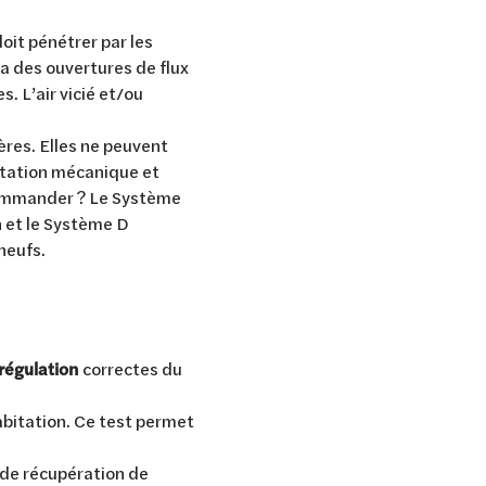
doit pénétrer par les
via des ouvertures de flux
s. L’air vicié et/ou
ères. Elles ne peuvent
mentation mécanique et
ecommander ? Le Système
 et le Système D
 neufs.
régulation
correctes du
abitation. Ce test permet
s de récupération de