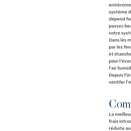
entièremen
système de
dépend for
passez bea
votre syst
Dans les m
par les fe
et étanche 
pour l’évac
l’air humid
Depuis l’i
ventiler l’
Comm
La meilleu
frais intr
réduite au