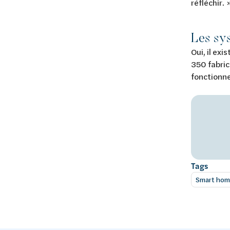
réfléchir. 
Les sy
Oui, il ex
350 fabric
fonctionne
Tags
Smart ho