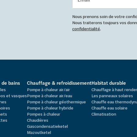
Nous prenons soin de votre confide
Nous traiterons toujours vos do
confidentialité
.
e de bains
Chauffage & refroidissement
Habitat durable
les
Pompe à chaleur air/air
Chauffage à haut rend
os et vasques
Pompe à chaleur air/eau
Les panneaux solaires
hes
Pompe à chaleur géothermique
Chauffe eau thermodyn
oires
Pompe à chaleur hybride
Chauffe eau solaire
nets
Pompes à chaleur
Climatisation
ttes
Chaudières
Gascondensatieketel
Mazoutketel