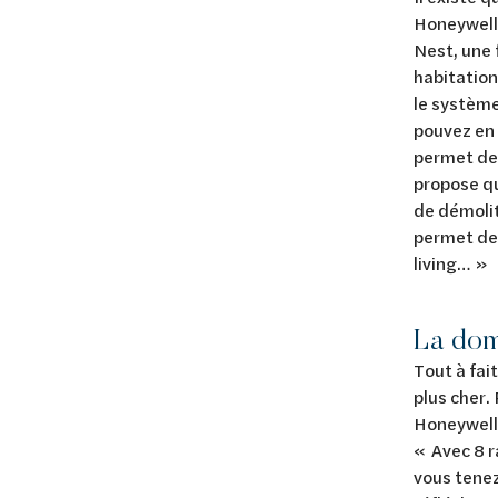
Honeywell[
Nest, une 
habitation
le système
pouvez en 
permet de 
propose qu
de démolit
permet de 
living… »
La dom
Tout à fai
plus cher.
Honeywell 
« Avec 8 r
vous tenez