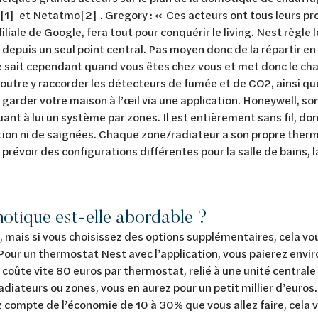
1] et Netatmo[2] . Gregory : « Ces acteurs ont tous leurs pr
filiale de Google, fera tout pour conquérir le living. Nest règle
 depuis un seul point central. Pas moyen donc de la répartir en
 sait cependant quand vous êtes chez vous et met donc le ch
outre y raccorder les détecteurs de fumée et de CO2, ainsi qu
garder votre maison à l’œil via une application. Honeywell, so
ant à lui un système par zones. Il est entièrement sans fil, do
ion ni de saignées. Chaque zone/radiateur a son propre therm
prévoir des configurations différentes pour la salle de bains, la
otique est-elle abordable ?
t, mais si vous choisissez des options supplémentaires, cela 
 Pour un thermostat Nest avec l’application, vous paierez envi
coûte vite 80 euros par thermostat, relié à une unité centrale
adiateurs ou zones, vous en aurez pour un petit millier d’euros. 
 compte de l’économie de 10 à 30% que vous allez faire, cela v