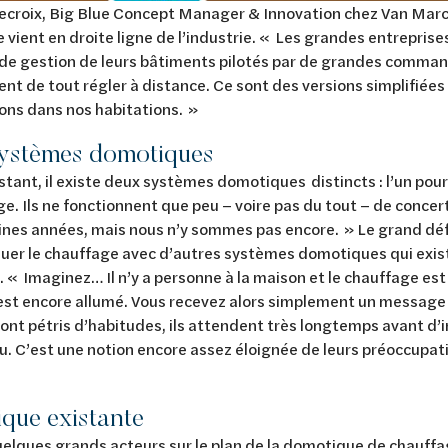
croix, Big Blue Concept Manager & Innovation chez Van Marck
vient en droite ligne de l’industrie. « Les grandes entrepris
de gestion de leurs bâtiments pilotés par de grandes comman
nt de tout régler à distance. Ce sont des versions simplifiée
sons dans nos habitations. »
ystèmes domotiques
nstant, il existe deux systèmes domotiques distincts : l’un pour 
ge. Ils ne fonctionnent que peu – voire pas du tout – de concer
ines années, mais nous n’y sommes pas encore. » Le grand défi
er le chauffage avec d’autres systèmes domotiques qui exist
e. « Imaginez… Il n’y a personne à la maison et le chauffage est
est encore allumé. Vous recevez alors simplement un message
ont pétris d’habitudes, ils attendent très longtemps avant d’
. C’est une notion encore assez éloignée de leurs préoccupat
que existante
quelques grands acteurs sur le plan de la domotique de chauf