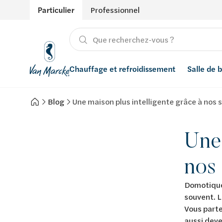
Particulier
Professionnel
Chauffage et refroidissement
Salle de 
Blog
Une maison plus intelligente grâce à nos
Chauffage
Produits
Énergies renouvelables
Adoucisseurs d’eau
Refroidissement
Conseils
Ventilation
Filtres à eau
Une 
Inspiration
Récupération de l'eau de pluie
nos
Styles
Smart Home
Domotique
souvent. L
Marques
Vous parte
aussi deve