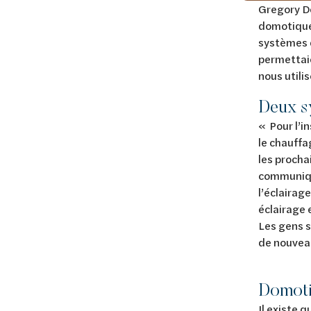
Gregory De
domotique 
systèmes 
permettaie
nous utili
Deux s
« Pour l’i
le chauffa
les procha
communiqu
l’éclairag
éclairage 
Les gens s
de nouveau
Domoti
Il existe 