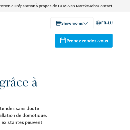
retien ou réparation
À propos de CFM-Van Marcke
Jobs
Contact
FR-LU
Showrooms
Prenez rendez-vous
 grâce à
ntendez sans doute
allation de domotique.
ns existantes peuvent