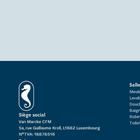
Sall
Meub
Lavab
Douc
Baign
Siège social
Robi
Van Marcke CFM
Toile
5a, rue Guillaume Kroll, L1882 Luxembourg
N°TVA: 18878516