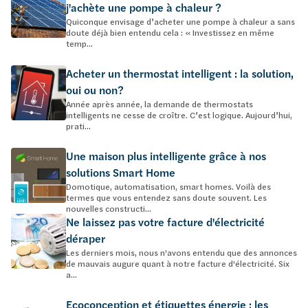
j'achète une pompe à chaleur ?
Quiconque envisage d’acheter une pompe à chaleur a sans
doute déjà bien entendu cela : « Investissez en même
temp...
Acheter un thermostat intelligent : la solution,
oui ou non?
Année après année, la demande de thermostats
intelligents ne cesse de croître. C’est logique. Aujourd’hui,
prati...
Une maison plus intelligente grâce à nos
solutions Smart Home
Domotique, automatisation, smart homes. Voilà des
termes que vous entendez sans doute souvent. Les
nouvelles constructi...
Ne laissez pas votre facture d'électricité
déraper
Les derniers mois, nous n'avons entendu que des annonces
de mauvais augure quant à notre facture d'électricité. Six
a...
Ecoconception et étiquettes énergie : les