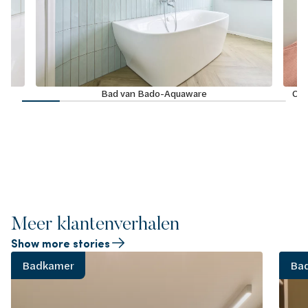
Bad van Bado-Aquaware
Opb
Meer klantenverhalen
Show more stories
Badkamer
Ba