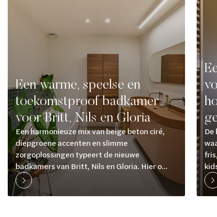
Ee
Een warme, speelse en
vo
toekomstproof badkamer
ho
voor Britt, Nils en Gloria
ge
Een harmonieuze mix van beige beton ciré,
De 
diepgroene accenten en slimme
waa
zorgoplossingen typeert de nieuwe
fri
badkamers van Britt, Nils en Gloria. Hier o...
kid