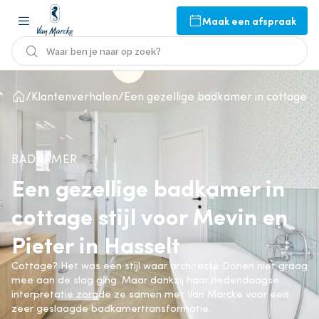
Maak een afspraak
Waar ben je naar op zoek?
Klantenverhalen
Een gezellige badkamer in cottage sti
BADKAMER
Een gezellige badkamer in
cottage stijl voor Mevin en
Pieter in Hasselt
Cottage? Het was een stijl waar architecte Dorien niet graag
mee aan de slag ging. Maar dankzij haar hedendaagse
interpretatie zorgde ze samen met Van Marcke voor een
zeer geslaagde badkamertransformatie.