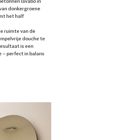
betonnen lavabo in
g van donkergroene
mt het half
e ruimte van de
mpelvrije douche te
esultaat is een
 – perfect in balans