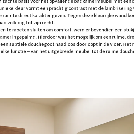
n zachte basis voor het opvallende badkamermeubel met een 
 unieke kleur vormt een prachtig contrast met de lambriserin
de ruimte direct karakter geven. Tegen deze kleurrijke wand ko
ad volledig tot zijn recht.
 te moeten sluiten om comfort, werd er bovendien een stukj
mer ingepalmd. Hierdoor was het mogelijk om een ruime, dre
j een subtiele douchegoot naadloos doorloopt in de vloer. Het r
 elke functie – van het uitgebreide meubel tot de ruime douche