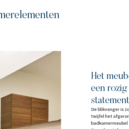
merelementen
Het meube
een rozig
statemen
De blikvanger is z
twijfel het afgero
badkamermeubel 