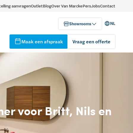
elling aanvragen
Outlet
Blog
Over Van Marcke
Pers
Jobs
Contact
NL
Showrooms
Maak een afspraak
Vraag een offerte
 voor Britt, Nils en