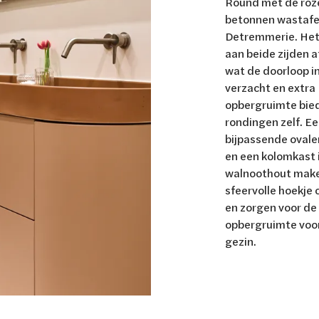
Round met de roz
betonnen wastafe
Detremmerie. Het 
aan beide zijden 
wat de doorloop i
verzacht en extra
opbergruimte bied
rondingen zelf. E
bijpassende ovale
en een kolomkast
walnoothout make
sfeervolle hoekje
en zorgen voor de
opbergruimte voor
gezin.