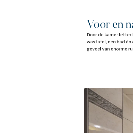
Voor en n
Door de kamer letterl
wastafel, een bad én 
gevoel van enorme rus