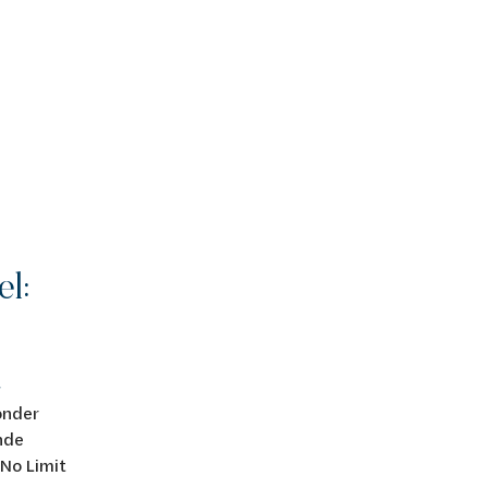
l:
t
onder
nde
No Limit