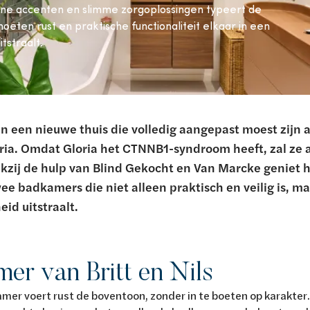
ene accenten en slimme zorgoplossingen typeert de
oeten rust en praktische functionaliteit elkaar in een
tstraalt.
ten een nieuwe thuis die volledig aangepast moest zijn
ria. Omdat Gloria het CTNNB1-syndroom heeft, zal ze al
zij de hulp van Blind Gekocht en Van Marcke geniet h
e badkamers die niet alleen praktisch en veilig is, m
eid uitstraalt.
er van Britt en Nils
amer voert rust de boventoon, zonder in te boeten op karakter