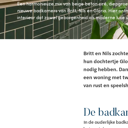
Van Marcke Lab
Een harmonieuze mix van beige beton ciré, diepgro
nieuwe badkamers van Britt, Nils en Gloria. Hier ontm
interieur dat zowel geborgenheid als moderne luxe ui
Ontdek verwarming & koeling
Ontdek de badkamer
Ontdek duurzaam wonen
Ontdek waterbehandeling
Alles over verwarming & koeling
Alles voor de badkamer
Alles over duurzaam wonen
Alles over waterbehandeling
Britt en Nils zoch
hun dochtertje Glo
nodig hebben. Dank
een woning met twe
van rust en speelsh
De badkam
In de ouderlijke badk