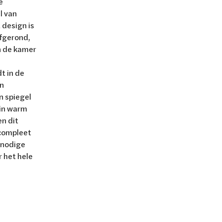
e
l van
design is
afgerond,
n de kamer
t in de
en
n spiegel
 in warm
n dit
 compleet
 nodige
 het hele