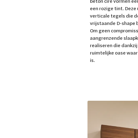
beton ciré vormen ee
een rozige tint. Deze
verticale tegels die 
vrijstaande D-shape b
Om geen compromissen
aangrenzende slaapka
realiseren die dankzi
ruimtelijke oase waar
is.