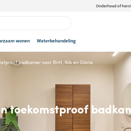
Onderhoud of herst
urzaam wonen
Waterbehandeling
tproof badkamer voor Britt, Nils en Gloria
n toekomstproof badkamer