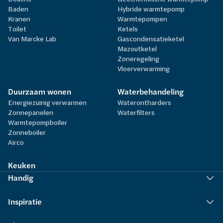
Baden
Hybride warmtepomp
Kranen
Warmtepompen
Toilet
Ketels
Van Marcke Lab
Gascondensatieketel
Mazoutketel
Zoneregeling
Vloerverwarming
Duurzaam wonen
Waterbehandeling
Energiezuinig verwarmen
Waterontharders
Zonnepanelen
Waterfilters
Warmtepompboiler
Zonneboiler
Airco
Keuken
Handig
Inspiratie