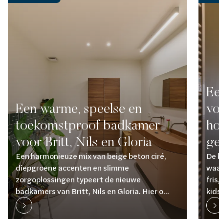
Ee
Een warme, speelse en
vo
toekomstproof badkamer
ho
voor Britt, Nils en Gloria
ge
Een harmonieuze mix van beige beton ciré,
De 
diepgroene accenten en slimme
waa
zorgoplossingen typeert de nieuwe
fri
badkamers van Britt, Nils en Gloria. Hier o...
kid