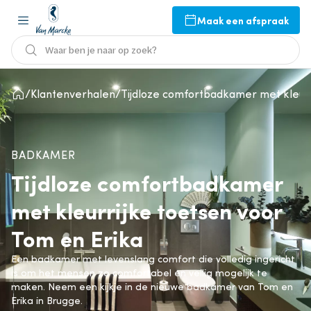
Maak een afspraak
Waar ben je naar op zoek?
Klantenverhalen
Tijdloze comfortbadkamer met kleurr
BADKAMER
Tijdloze comfortbadkamer
met kleurrijke toetsen voor
Tom en Erika
Een badkamer met levenslang comfort die volledig ingericht
is om het mensen zo comfortabel en veilig mogelijk te
maken. Neem een kijkje in de nieuwe badkamer van Tom en
Erika in Brugge.