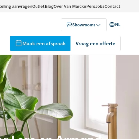
elling aanvragen
Outlet
Blog
Over Van Marcke
Pers
Jobs
Contact
NL
Showrooms
Maak een afspraak
Vraag een offerte
or Lore en Armand