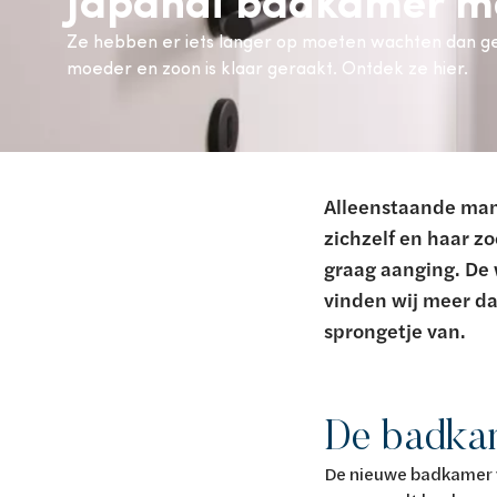
Van Marcke Lab
Ze hebben er iets langer op moeten wachten dan g
moeder en zoon is klaar geraakt. Ontdek ze hier.
Ontdek verwarming & koeling
Ontdek de badkamer
Ontdek duurzaam wonen
Ontdek waterbehandeling
Alles over verwarming & koeling
Alles voor de badkamer
Alles over duurzaam wonen
Alles over waterbehandeling
Alleenstaande mam
zichzelf en haar z
graag aanging. De 
vinden wij meer d
sprongetje van.
De badka
De nieuwe badkamer v