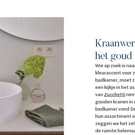
Kraanwer
het goud
Wie op zoek is naa
kleuraccent voor z
badkamer, moet z
een kijkje in het 
van
Zucchetti
nem
gouden kranen in
badkamer vond Do
hun assortiment en
zeggen we het zel
de ruimte helemaa