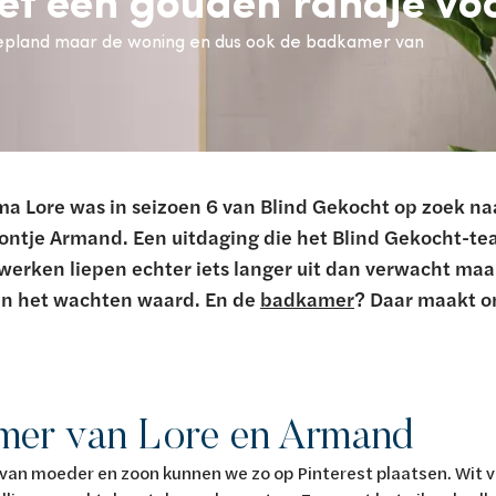
epland maar de woning en dus ook de badkamer van
a Lore was in seizoen 6 van Blind Gekocht op zoek na
oontje Armand. Een uitdaging die het Blind Gekocht-te
werken liepen echter iets langer uit dan verwacht maar
an het wachten waard. En de
badkamer
? Daar maakt o
mer van Lore en Armand
an moeder en zoon kunnen we zo op Pinterest plaatsen. Wit v