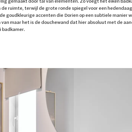
llig gemaakt door tal van elementen. Zo voegt het eiken ba
de ruimte, terwijl de grote ronde spiegel voor een hedendaagse
de goudkleurige accenten die Dorien op een subtiele manier w
n van maar het is de douchewand dat hier absoluut met de aan
di badkamer.