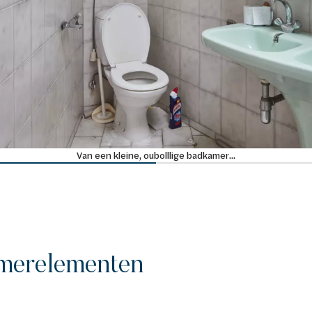
Van een kleine, oubolllige badkamer...
merelementen