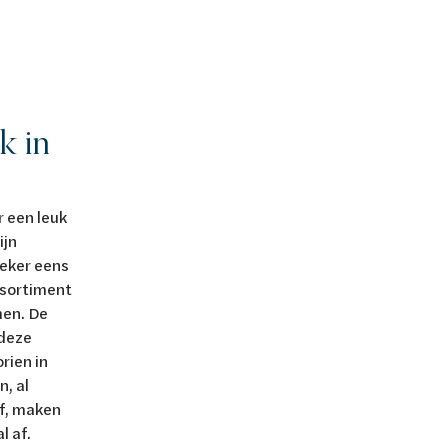
k in
r een leuk
ijn
eker eens
assortiment
en. De
 deze
rien in
, al
f, maken
l af.