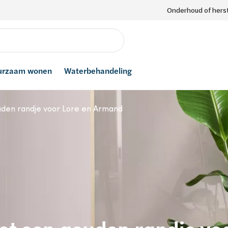
Onderhoud of herst
urzaam wonen
Waterbehandeling
den randje voor Lore en Armand
t een gouden randje vo