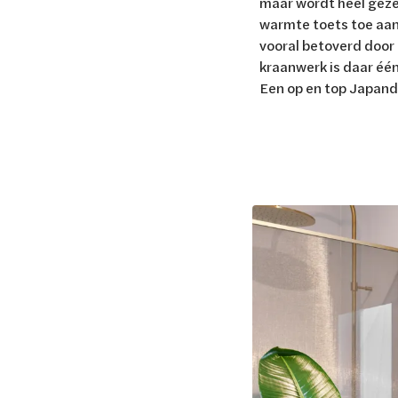
maar wordt heel geze
warmte toets toe aan 
vooral betoverd door 
kraanwerk is daar éé
Een op en top Japan