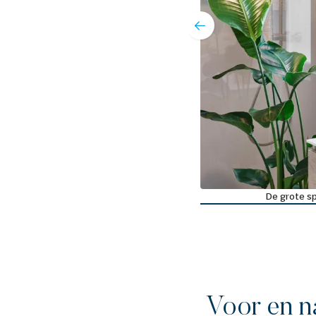
mermeubel
De grote sp
Voor en n