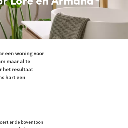
ar een woning voor
am maar al te
 het resultaat
ns hart een
oert er de boventoon