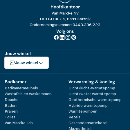
Hoofdkantoor
Van Marcke NV
LAR BLOK Z 5, 8511 Kortrijk
Ondernemingsnummer: 0443.336.223
Volg ons
Jouw winkel
Jouw winkel
Badkamer
Verwarming & koeling
Badkamermeubels
Lucht/lucht-warmtepomp
Wastafels en waskommen
Lucht/water warmtepomp
Douche
Geothermische warmtepomp
Baden
Hybride warmtepomp
Kranen
Warmtepompen
Toilet
Ketels
Van Marcke Lab
Gascondensatieketel
Mazoutketel