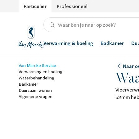
Particulier
Professioneel
Verwarming & koeling
Badkamer
Du
Van Marcke Service
Naar o
Verwarming
Producten
Hernieuwbare energie
Waterontharders
Verwarming en koeling
Waa
Waterbehandeling
Koeling
Badkamers met richtprijs
Ventilatie
Waterfilters
Badkamer
Vloerverwa
Duurzaam wonen
Algemene vragen
Advies
Regenwaterrecuperatie
52mm hebt
Inspiratie
Smart Home
Stijlen