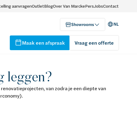
elling aanvragen
Outlet
Blog
Over Van Marcke
Pers
Jobs
Contact
NL
Showrooms
Maak een afspraak
Vraag een offerte
g leggen?
 renovatieprojecten, van zodra je een diepte van
irconomy).