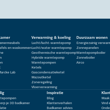
kamer
Verwarming & koeling
Duurzaam wonen
amermeubels
Lucht/lucht-warmtepomp
Energiezuinig verwa
afels en waskommen
Lucht/water warmtepomp
Zonnepanelen
he
Geothermische warmtepomp
Warmtepompboiler
n
Hybride warmtepomp
Zonneboiler
en
Warmtepompen
Airco
t
Ketels
Marcke Lab
Gascondensatieketel
Mazoutketel
Zoneregeling
Vloerverwarming
ig
Inspiratie
Klan
tepompen
Blog
Maak 
erp je 3D badkamer
Klantenverhalen
Vind 
latie
Badkamer advies
Onder