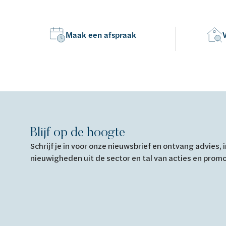
Van Marcke Lab
Maak een afspraak
Ontdek verwarming & koeling
Ontdek de badkamer
Ontdek duurzaam wonen
Ontdek waterbehandeling
Alles over verwarming & koeling
Alles voor de badkamer
Alles over duurzaam wonen
Alles over waterbehandeling
Blijf op de hoogte
Schrijf je in voor onze nieuwsbrief en ontvang advies,
nieuwigheden uit de sector en tal van acties en prom