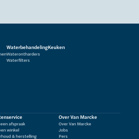
Waterbehandeling
Keuken
rmen
Waterontharders
Waterfilters
tenservice
Over Van Marcke
een afspraak
Over Van Marcke
een winkel
Jobs
houd & herstelling
Pers