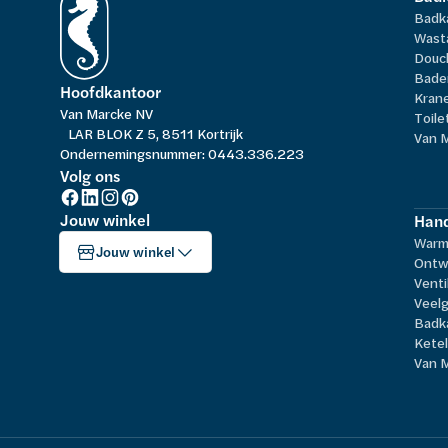
Badk
Wast
Douc
Bade
Hoofdkantoor
Kran
Van Marcke NV
Toile
LAR BLOK Z 5, 8511 Kortrijk
Van 
Ondernemingsnummer: 0443.336.223
Volg ons
Jouw winkel
Hand
Warm
Jouw winkel
Ontw
Venti
Veelg
Badk
Kete
Van 