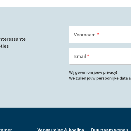
Voornaam
 interessante
oties
Email
Wij geven om jouw privacy!
We zullen jouw persoonlijke data
kamer
Verwarming & koeling
Duurzaam wonen