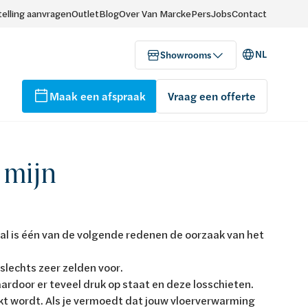
elling aanvragen
Outlet
Blog
Over Van Marcke
Pers
Jobs
Contact
NL
Showrooms
Maak een afspraak
Vraag een offerte
 mijn
tal is één van de volgende redenen de oorzaak van het
slechts zeer zelden voor.
rdoor er teveel druk op staat en deze losschieten.
akt wordt. Als je vermoedt dat jouw vloerverwarming