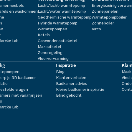
amermeubels
Lucht/lucht-warmtepomp
Energiezuinig verwa
afels en waskommen
Lucht/water warmtepomp
Zonnepanelen
he
Geothermische warmtepomp
Warmtepompboiler
n
Hybride warmtepomp
Zonneboiler
en
Warmtepompen
Airco
t
Ketels
Marcke Lab
Gascondensatieketel
Mazoutketel
Zoneregeling
Vloerverwarming
ig
Inspiratie
Klan
tepompen
Blog
Maak 
erp je 3D badkamer
Klantenverhalen
Vind 
latie
Badkamer advies
Onder
estelde vragen
Kleine badkamer inspiratie
Cont
amers met vanafprijzen
Blind gekocht
ls
Marcke Lab