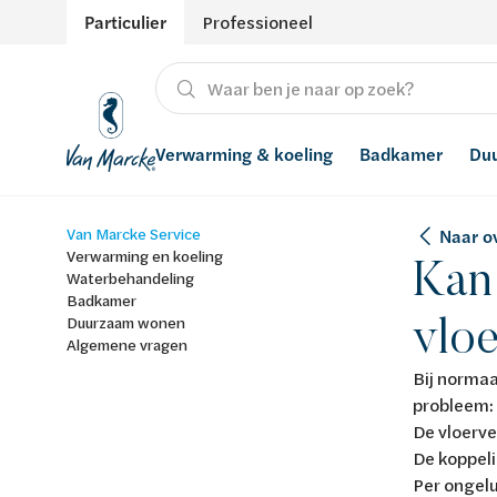
Particulier
Professioneel
Verwarming & koeling
Badkamer
Du
Van Marcke Service
Naar o
Verwarming
Producten
Hernieuwbare energie
Waterontharders
Verwarming en koeling
Kan 
Waterbehandeling
Koeling
Badkamers met richtprijs
Ventilatie
Waterfilters
Badkamer
vlo
Duurzaam wonen
Algemene vragen
Advies
Regenwaterrecuperatie
Bij normaa
Inspiratie
Smart Home
probleem:
De vloerve
Stijlen
De koppeli
Per ongelu