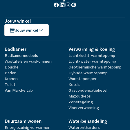
Jouw winkel
Jouw winkel
Badkamer
Verwarming & koeling
Badkamermeubels
Lucht/lucht-warmtepomp
Wastafels en waskommen
Lucht/water warmtepomp
Douche
Geothermische warmtepomp
Baden
Hybride warmtepomp
Kranen
Warmtepompen
Toilet
Ketels
Van Marcke Lab
Gascondensatieketel
Mazoutketel
Zoneregeling
Vloerverwarming
Duurzaam wonen
Waterbehandeling
Energiezuinig verwarmen
Waterontharders