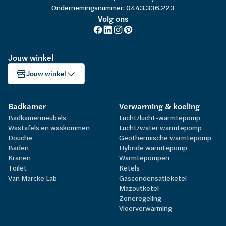
Ondernemingsnummer: 0443.336.223
Volg ons
Jouw winkel
Jouw winkel
Badkamer
Verwarming & koeling
Badkamermeubels
Lucht/lucht-warmtepomp
Wastafels en waskommen
Lucht/water warmtepomp
Douche
Geothermische warmtepomp
Baden
Hybride warmtepomp
Kranen
Warmtepompen
Toilet
Ketels
Van Marcke Lab
Gascondensatieketel
Mazoutketel
Zoneregeling
Vloerverwarming