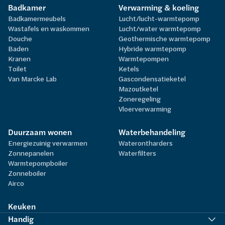
Badkamer
Verwarming & koeling
Badkamermeubels
Lucht/lucht-warmtepomp
Wastafels en waskommen
Lucht/water warmtepomp
Douche
Geothermische warmtepomp
Baden
Hybride warmtepomp
Kranen
Warmtepompen
Toilet
Ketels
Van Marcke Lab
Gascondensatieketel
Mazoutketel
Zoneregeling
Vloerverwarming
Duurzaam wonen
Waterbehandeling
Energiezuinig verwarmen
Waterontharders
Zonnepanelen
Waterfilters
Warmtepompboiler
Zonneboiler
Airco
Keuken
Handig