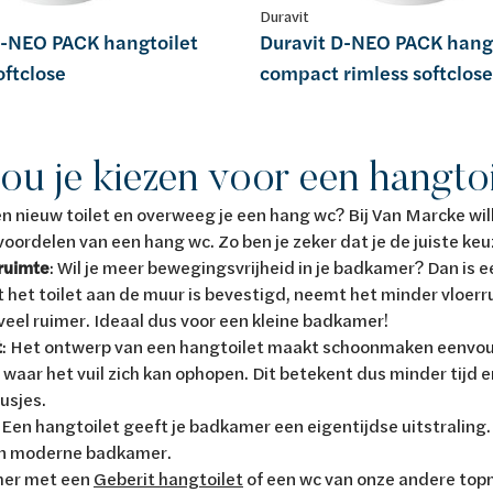
Duravit
D-NEO PACK hangtoilet
Duravit D-NEO PACK hangt
oftclose
compact rimless softclose
u je kiezen voor een hangto
en nieuw toilet en overweeg je een hang wc? Bij Van Marcke wil
ordelen van een hang wc. Zo ben je zeker dat je de juiste ke
ruimte
: Wil je meer bewegingsvrijheid in je badkamer? Dan is 
 het toilet aan de muur is bevestigd, neemt het minder vloerr
veel ruimer. Ideaal dus voor een kleine badkamer!
t
: Het ontwerp van een hangtoilet maakt schoonmaken eenvoud
waar het vuil zich kan ophopen. Dit betekent dus minder tijd
usjes.
: Een hangtoilet geeft je badkamer een eigentijdse uitstraling
een moderne badkamer.
mer met een
Geberit hangtoilet
of een wc van onze andere top