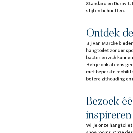
Standard en Duravit. B
stijl en behoeften.
Ontdek de
Bij Van Marcke bieden
hangtoilet zonder spoe
bacteriën zich kunn
Heb je ook al eens ge
met beperkte mobilite
betere zithouding en
Bezoek éé
inspirere
Wil je onze hangtoile
showrooms. Onze desk