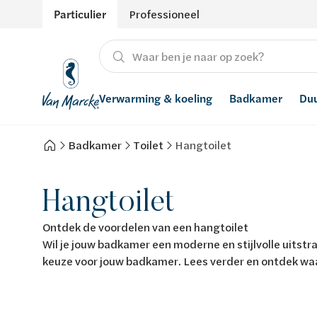
Particulier
Professioneel
Verwarming & koeling
Badkamer
Du
Badkamer
Toilet
Hangtoilet
Verwarming
Producten
Hernieuwbare energie
Waterontharders
Koeling
Badkamers met richtprijs
Ventilatie
Waterfilters
Hangtoilet
Advies
Regenwaterrecuperatie
Ontdek de voordelen van een hangtoilet
Wil je jouw badkamer een moderne en stijlvolle uitst
Inspiratie
Smart Home
keuze voor jouw badkamer. Lees verder en ontdek waa
Stijlen