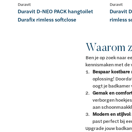
Duravit
Duravit
Duravit D-NEO PACK hangtoilet
Duravit 
Durafix rimless softclose
rimless s
Waarom zo
Ben je op zoek naar e
kennismaken met de vo
Bespaar kostbare 
oplossing! Doordat
oogt je badkamer 
Gemak en comfor
verborgen hoekjes 
aan schoonmaakkl
Modern en stijlvol
past perfect bij 
Upgrade jouw badka