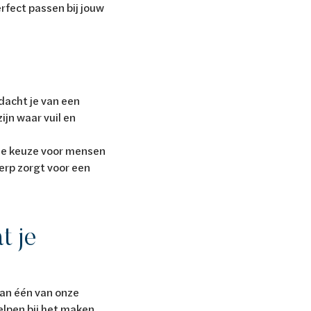
erfect passen bij jouw
n
dacht je van een
ijn waar vuil en
ede keuze voor mensen
erp zorgt voor een
t je
aan één van onze
lpen bij het maken