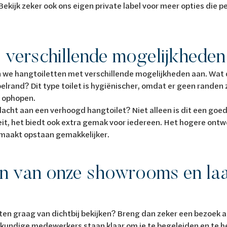
ekijk zeker ook ons eigen private label voor meer opties die p
 verschillende mogelijkhede
 we hangtoiletten met verschillende mogelijkheden aan. Wat 
lrand? Dit type toilet is hygiënischer, omdat er geen randen z
en ophopen.
dacht aan een verhoogd hangtoilet? Niet alleen is dit een go
it, het biedt ook extra gemak voor iedereen. Het hogere ontw
 maakt opstaan gemakkelijker.
n van onze showrooms en laa
n
tten graag van dichtbij bekijken? Breng dan zeker een bezoek 
undige medewerkers staan klaar om je te begeleiden en te he