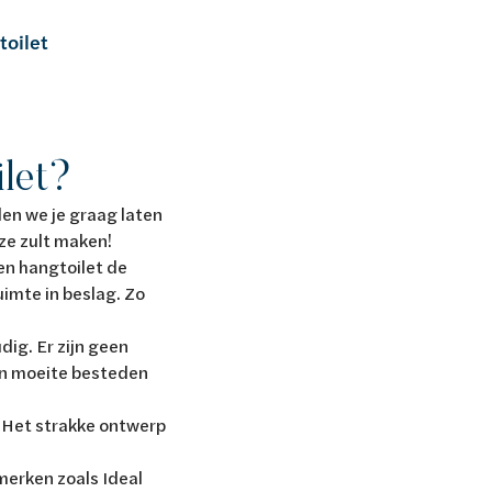
oilet
ilet?
len we je graag laten
uze zult maken!
een hangtoilet de
uimte in beslag. Zo
ig. Er zijn geen
 en moeite besteden
. Het strakke ontwerp
merken zoals Ideal