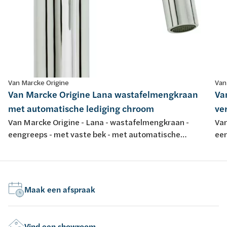
Van Marcke Origine
Van
Van Marcke Origine Lana wastafelmengkraan
Va
met automatische lediging chroom
ve
Van Marcke Origine - Lana - wastafelmengkraan -
Van
eengreeps - met vaste bek - met automatische
een
lediging - chroom
ch
Maak een afspraak
Vind een showroom