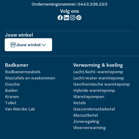
Ondernemingsnummer: 0443.336.223
Volg ons
Jouw winkel
Jouw winkel
Badkamer
Verwarming & koeling
Badkamermeubels
Lucht/lucht-warmtepomp
Wastafels en waskommen
Lucht/water warmtepomp
Douche
Geothermische warmtepomp
Baden
Hybride warmtepomp
Kranen
Warmtepompen
Toilet
Ketels
Van Marcke Lab
Gascondensatieketel
Mazoutketel
Zoneregeling
Vloerverwarming