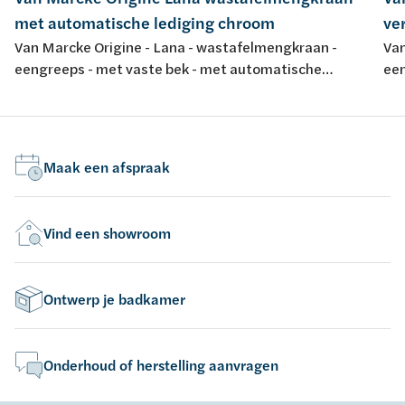
met automatische lediging chroom
ve
Van Marcke Origine - Lana - wastafelmengkraan -
Van
eengreeps - met vaste bek - met automatische
een
lediging - chroom
ch
Maak een afspraak
Vind een showroom
Ontwerp je badkamer
Onderhoud of herstelling aanvragen