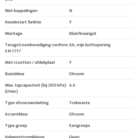
Met koppelingen
N
Koudestart funktie
Y
Montage
Blad/kraangat
Terugstroombeveiliging conform
AA, vrije luchtopening
EN 1717
Met rozetten / afdekplaat
Y
Basiskleur
Chroom
Max. tapcapaciteit (bij 300 kPa)
4.5
(l/min)
Type afvoeraansluiting
Trekwaste
Accentkleur
Chroom
Type greep
Eengreeps
Volumestroomklasse
Geen