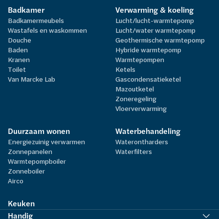
Badkamer
Verwarming & koeling
Badkamermeubels
Lucht/lucht-warmtepomp
Wastafels en waskommen
Lucht/water warmtepomp
Douche
Geothermische warmtepomp
Baden
Hybride warmtepomp
Kranen
Warmtepompen
Toilet
Ketels
Van Marcke Lab
Gascondensatieketel
Mazoutketel
Zoneregeling
Vloerverwarming
Duurzaam wonen
Waterbehandeling
Energiezuinig verwarmen
Waterontharders
Zonnepanelen
Waterfilters
Warmtepompboiler
Zonneboiler
Airco
Keuken
Handig