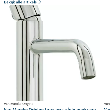
Bekijk alle artikels
Van Marcke Origine
Van
Van Marcke Origine Lana wastafelmengkraan
Va