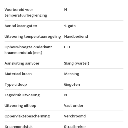
Voorbereid voor
N
temperatuurbegrenzing
Aantal kraangaten
1-gats
Uitvoering temperatuurregeling
Handbediend
Opbouwhoogte onderkant
0.0
kraanmondstuk (mm)
Aansluiting aanvoer
Slang (wartel)
Materiaal kraan
Messing
Type uitloop
Gegoten
Lagedruk uitvoering
N
Uitvoering uitloop
Vast onder
Oppervlaktebescherming
Verchroomd
Kraanmondstuk
Straalbreker