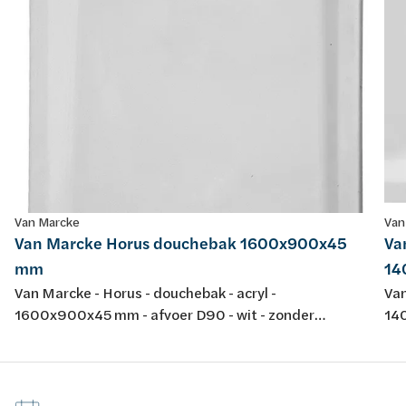
Van Marcke
Van
Van Marcke Horus douchebak 1600x900x45
Va
mm
14
Van Marcke - Horus - douchebak - acryl -
Van
1600x900x45 mm - afvoer D90 - wit - zonder
140
potenstel - dikte 4 mm - conform EN-normen EN 198 ,
pot
EN 232 & EN 14516: 2010