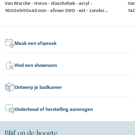
Van Marcke - Horus - douchebak - acryl -
Van
1600x900x45 mm - afvoer D90 - wit - zonder
140
potenstel - dikte 4 mm - conform EN-normen EN 198 ,
pot
EN 232 & EN 14516: 2010
Maak een afspraak
Vind een showroom
Ontwerp je badkamer
Onderhoud of herstelling aanvragen
Blijf op de hoogte