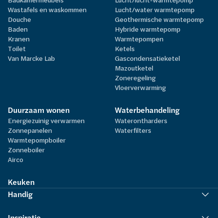
Wastafels en waskommen
Lucht/water warmtepomp
Douche
Geothermische warmtepomp
Baden
Hybride warmtepomp
Kranen
Warmtepompen
Toilet
Ketels
Van Marcke Lab
Gascondensatieketel
Mazoutketel
Zoneregeling
Vloerverwarming
Duurzaam wonen
Waterbehandeling
Energiezuinig verwarmen
Waterontharders
Zonnepanelen
Waterfilters
Warmtepompboiler
Zonneboiler
Airco
Keuken
Handig
Inspiratie