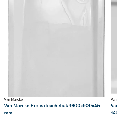
Van Marcke
Van
Van Marcke Horus douchebak 1600x900x45
Va
mm
14