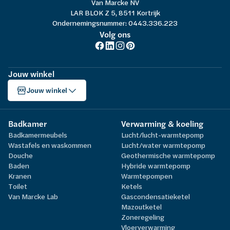
Van Marcke NV
LAR BLOK Z 5, 8511 Kortrijk
Ondernemingsnummer: 0443.336.223
Volg ons
Jouw winkel
Jouw winkel
Badkamer
Verwarming & koeling
Badkamermeubels
Lucht/lucht-warmtepomp
Wastafels en waskommen
Lucht/water warmtepomp
Douche
Geothermische warmtepomp
Baden
Hybride warmtepomp
Kranen
Warmtepompen
Toilet
Ketels
Van Marcke Lab
Gascondensatieketel
Mazoutketel
Zoneregeling
Vloerverwarming