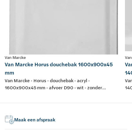
Van Marcke
Van
Van Marcke Horus douchebak 1600x900x45
Va
mm
14
Van Marcke - Horus - douchebak - acryl -
Van
1600x900x45 mm - afvoer D90 - wit - zonder
140
potenstel - dikte 4 mm - conform EN-normen EN 198 ,
pot
EN 232 & EN 14516: 2010
Maak een afspraak