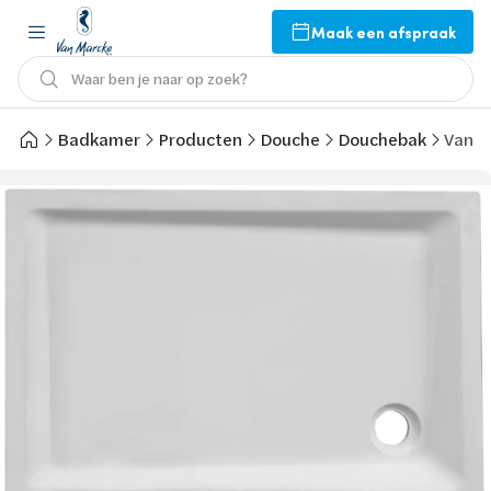
Maak een afspraak
Waar ben je naar op zoek?
Badkamer
Producten
Douche
Douchebak
Van 