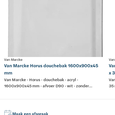
Van Marcke
Van
Van Marcke Horus douchebak 1600x900x45
Va
mm
x 
Van Marcke - Horus - douchebak - acryl -
Van
1600x900x45 mm - afvoer D90 - wit - zonder
35 
potenstel - dikte 4 mm - conform EN-normen EN 198 ,
EN 232 & EN 14516: 2010
Maak een afspraak