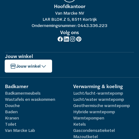
Hoofdkantoor
Van Marcke NV
LAR BLOK Z 5, 8511 Kortrijk
Ondernemingsnummer: 0443.336.223
Volg ons
Jouw winkel
Jouw winkel
Badkamer
Verwarming & koeling
Badkamermeubels
Lucht/lucht-warmtepomp
Wastafels en waskommen
Lucht/water warmtepomp
Douche
Geothermische warmtepomp
Baden
Hybride warmtepomp
Kranen
Warmtepompen
Toilet
Ketels
Van Marcke Lab
Gascondensatieketel
Mazoutketel