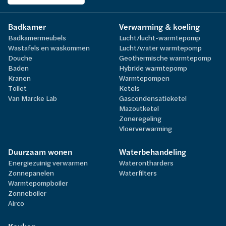
Badkamer
Verwarming & koeling
Badkamermeubels
Lucht/lucht-warmtepomp
Wastafels en waskommen
Lucht/water warmtepomp
Douche
Geothermische warmtepomp
Baden
Hybride warmtepomp
Kranen
Warmtepompen
Toilet
Ketels
Van Marcke Lab
Gascondensatieketel
Mazoutketel
Zoneregeling
Vloerverwarming
Duurzaam wonen
Waterbehandeling
Energiezuinig verwarmen
Waterontharders
Zonnepanelen
Waterfilters
Warmtepompboiler
Zonneboiler
Airco