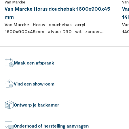
Van Marcke
Van
Van Marcke Horus douchebak 1600x900x45
Va
mm
14
Van Marcke - Horus - douchebak - acryl -
Van
1600x900x45 mm - afvoer D90 - wit - zonder
140
potenstel - dikte 4 mm - conform EN-normen EN 198 ,
pot
EN 232 & EN 14516: 2010
Maak een afspraak
Vind een showroom
Ontwerp je badkamer
Onderhoud of herstelling aanvragen