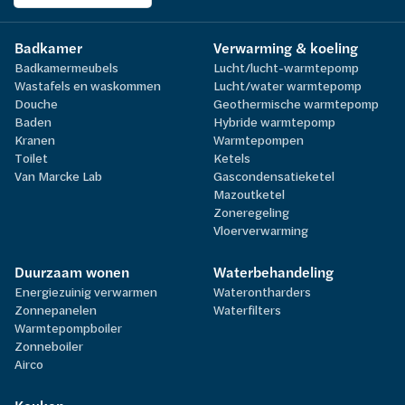
Badkamer
Verwarming & koeling
Badkamermeubels
Lucht/lucht-warmtepomp
Wastafels en waskommen
Lucht/water warmtepomp
Douche
Geothermische warmtepomp
Baden
Hybride warmtepomp
Kranen
Warmtepompen
Toilet
Ketels
Van Marcke Lab
Gascondensatieketel
Mazoutketel
Zoneregeling
Vloerverwarming
Duurzaam wonen
Waterbehandeling
Energiezuinig verwarmen
Waterontharders
Zonnepanelen
Waterfilters
Warmtepompboiler
Zonneboiler
Airco