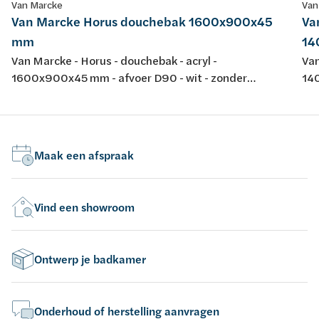
Van Marcke
Van
Van Marcke Horus douchebak 1600x900x45
Va
mm
14
Van Marcke - Horus - douchebak - acryl -
Van
1600x900x45 mm - afvoer D90 - wit - zonder
140
potenstel - dikte 4 mm - conform EN-normen EN 198 ,
pot
EN 232 & EN 14516: 2010
Maak een afspraak
Vind een showroom
Ontwerp je badkamer
Onderhoud of herstelling aanvragen