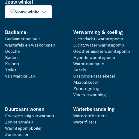
Jouw winkel
Jouw winkel
Badkamer
Verwarming & koeling
Badkamermeubels
Lucht/lucht-warmtepomp
Wastafels en waskommen
Lucht/water warmtepomp
Douche
Geothermische warmtepomp
Baden
Hybride warmtepomp
Kranen
Warmtepompen
Toilet
Ketels
Van Marcke Lab
Gascondensatieketel
Mazoutketel
Zoneregeling
Vloerverwarming
Duurzaam wonen
Waterbehandeling
Energiezuinig verwarmen
Waterontharders
Zonnepanelen
Waterfilters
Warmtepompboiler
Zonneboiler