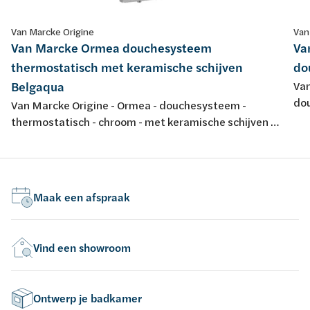
Van Marcke Origine
Van
Van Marcke Ormea douchesysteem
Va
thermostatisch met keramische schijven
do
Belgaqua
Van
dou
Van Marcke Origine - Ormea - douchesysteem -
hoo
thermostatisch - chroom - met keramische schijven -
zw
energy saving - met douchegarnituur anti-kalk - 38°
safety stop - 11l/min - ACS - Belgaqua
Maak een afspraak
Vind een showroom
Ontwerp je badkamer