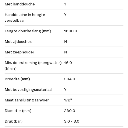
Met handdouche
Y
Handdouche in hoogte
Y
verstelbaar
Lengte doucheslang (mm)
1600.0
Met zijdouches
N
Met zeephouder
N
Min. doorstroming (mengwater)
16.0
(l/min)
Breedte (mm)
304.0
Met bevestigingsmateriaal
Y
Maat aansluiting aanvoer
1/2"
Diameter (mm)
280.0
Druk (bar)
3.0 - 3.0