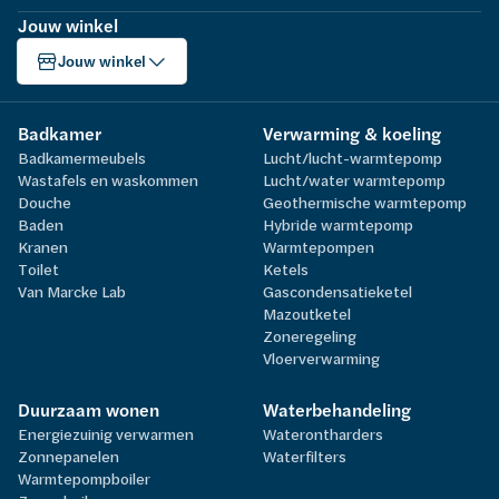
Jouw winkel
Jouw winkel
Badkamer
Verwarming & koeling
Badkamermeubels
Lucht/lucht-warmtepomp
Wastafels en waskommen
Lucht/water warmtepomp
Douche
Geothermische warmtepomp
Baden
Hybride warmtepomp
Kranen
Warmtepompen
Toilet
Ketels
Van Marcke Lab
Gascondensatieketel
Mazoutketel
Zoneregeling
Vloerverwarming
Duurzaam wonen
Waterbehandeling
Energiezuinig verwarmen
Waterontharders
Zonnepanelen
Waterfilters
Warmtepompboiler