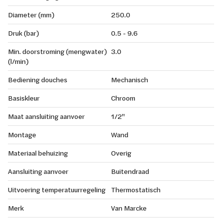
Diameter (mm)
250.0
Druk (bar)
0.5 - 9.6
Min. doorstroming (mengwater)
3.0
(l/min)
Bediening douches
Mechanisch
Basiskleur
Chroom
Maat aansluiting aanvoer
1/2"
Montage
Wand
Materiaal behuizing
Overig
Aansluiting aanvoer
Buitendraad
Uitvoering temperatuurregeling
Thermostatisch
Merk
Van Marcke