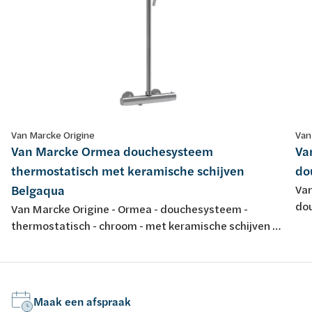
Van Marcke Origine
Van
Van Marcke Ormea douchesysteem
Va
thermostatisch met keramische schijven
do
Belgaqua
Van
dou
Van Marcke Origine - Ormea - douchesysteem -
hoo
thermostatisch - chroom - met keramische schijven -
zw
energy saving - met douchegarnituur anti-kalk - 38°
safety stop - 11l/min - ACS - Belgaqua
Maak een afspraak