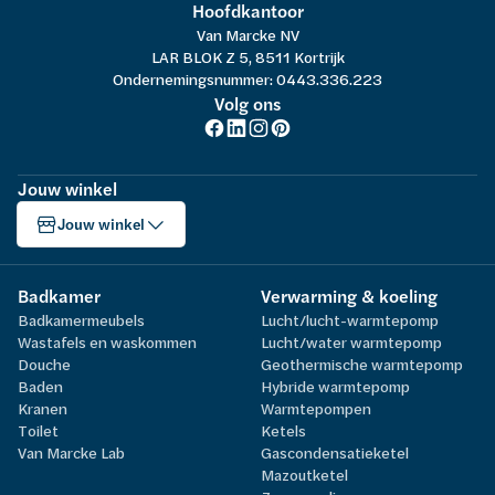
Hoofdkantoor
Van Marcke NV
LAR BLOK Z 5, 8511 Kortrijk
Ondernemingsnummer: 0443.336.223
Volg ons
Jouw winkel
Jouw winkel
Badkamer
Verwarming & koeling
Badkamermeubels
Lucht/lucht-warmtepomp
Wastafels en waskommen
Lucht/water warmtepomp
Douche
Geothermische warmtepomp
Baden
Hybride warmtepomp
Kranen
Warmtepompen
Toilet
Ketels
Van Marcke Lab
Gascondensatieketel
Mazoutketel