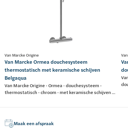
Van Marcke Origine
Van
Van Marcke Ormea douchesysteem
Va
thermostatisch met keramische schijven
do
Belgaqua
Van
dou
Van Marcke Origine - Ormea - douchesysteem -
hoo
thermostatisch - chroom - met keramische schijven -
zw
energy saving - met douchegarnituur anti-kalk - 38°
safety stop - 11l/min - ACS - Belgaqua
Maak een afspraak