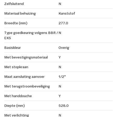
Zelfsluitend
N
Materiaal behuizing
Kunststof
Breedte (mm)
277.0
Type goedkeuring volgens BBR /
N
EKS
Basiskleur
Overig
Met bevestigingsmateriaal
Y
Met stopkraan
N
Maat aansluiting aanvoer
1/2"
Met terugstroombeveiliging
N
Met handdouche
Y
Diepte (mm)
528.0
Met verlichting
N