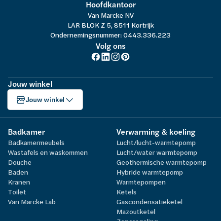
Hoofdkantoor
Van Marcke NV
LAR BLOK Z 5, 8511 Kortrijk
Ondernemingsnummer: 0443.336.223
Volg ons
Jouw winkel
Jouw winkel
Badkamer
Verwarming & koeling
Badkamermeubels
Lucht/lucht-warmtepomp
Wastafels en waskommen
Lucht/water warmtepomp
Douche
Geothermische warmtepomp
Baden
Hybride warmtepomp
Kranen
Warmtepompen
Toilet
Ketels
Van Marcke Lab
Gascondensatieketel
Mazoutketel