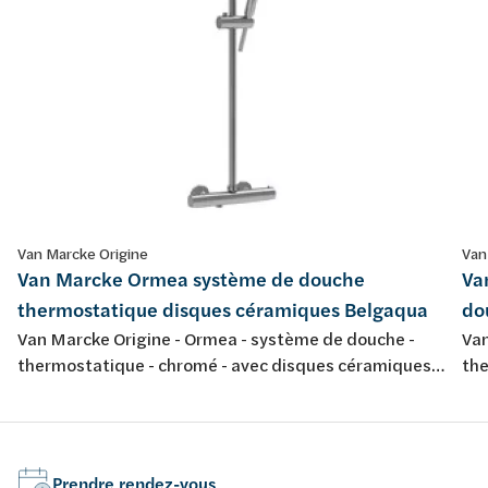
Van Marcke Origine
Van
Van Marcke Ormea système de douche
Va
thermostatique disques céramiques Belgaqua
do
Van Marcke Origine - Ormea - système de douche -
Van
thermostatique - chromé - avec disques céramiques -
the
energy saving - avec garniture de douche anti-
250
calcaire - 38° safety stop - 11l/min - ACS - Belgaqua
Prendre rendez-vous