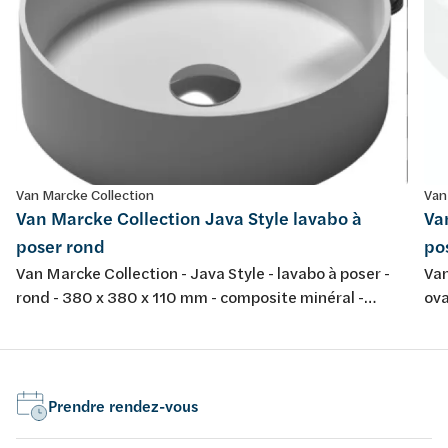
Van Marcke Collection
Van
Van Marcke Collection Java Style lavabo à
Va
poser rond
po
Van Marcke Collection - Java Style - lavabo à poser -
Van
rond - 380 x 380 x 110 mm - composite minéral -
ova
couleur: blanc mat
bla
Prendre rendez-vous