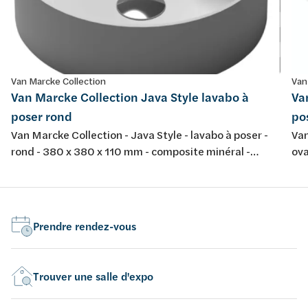
Van Marcke Collection
Van
Van Marcke Collection Java Style lavabo à
Va
poser rond
po
Van Marcke Collection - Java Style - lavabo à poser -
Van
rond - 380 x 380 x 110 mm - composite minéral -
ova
couleur: blanc mat
bla
Prendre rendez-vous
Trouver une salle d'expo