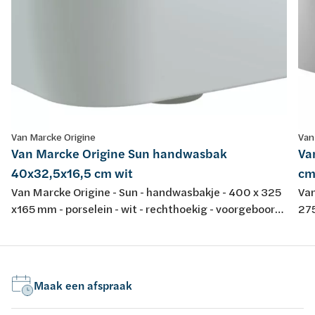
Van Marcke Origine
Van
Van Marcke Origine Sun handwasbak
Va
40x32,5x16,5 cm wit
cm
Van Marcke Origine - Sun - handwasbakje - 400 x 325
Van
x165 mm - porselein - wit - rechthoekig - voorgeboord
275
centraal kraangat - met overloop
D4
met
Maak een afspraak