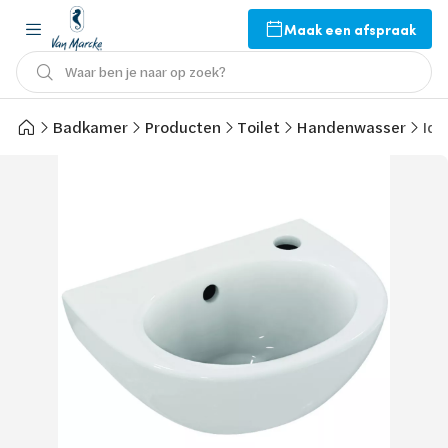
Maak een afspraak
Waar ben je naar op zoek?
Badkamer
Producten
Toilet
Handenwasser
Ide