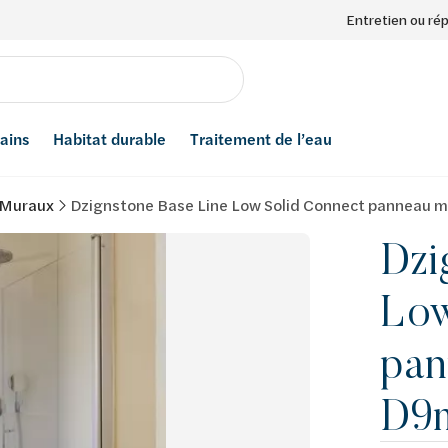
Entretien ou ré
bains
Habitat durable
Traitement de l’eau
 Muraux
Dzignstone Base Line Low Solid Connect panneau
Dzi
Low
pan
D9