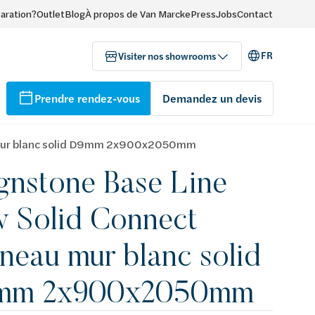
paration?
Outlet
Blog
À propos de Van Marcke
Press
Jobs
Contact
FR
Visiter nos showrooms
Prendre rendez-vous
Demandez un devis
 mur blanc solid D9mm 2x900x2050mm
gnstone Base Line
 Solid Connect
neau mur blanc solid
mm 2x900x2050mm