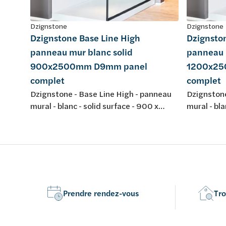
Dzignstone
Dzignstone
Dzignstone Base Line High
Dzignsto
panneau mur blanc solid
panneau 
900x2500mm D9mm panel
1200x25
complet
complet
Dzignstone - Base Line High - panneau
Dzignstone
mural - blanc - solid surface - 900 x
mural - bla
2500 mm - épaisseur 9 mm - panel
2500 mm -
complet, sans fraissage - pour
complet, s
l'installation avec Solid Filler et Solid
l'installati
Connect
Connect
Prendre rendez-vous
Tro