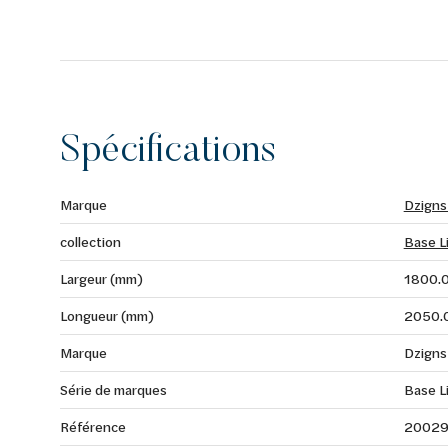
Spécifications
Marque
Dzigns
collection
Base L
Largeur (mm)
1800.
Longueur (mm)
2050.
Marque
Dzigns
Série de marques
Base L
Référence
2002