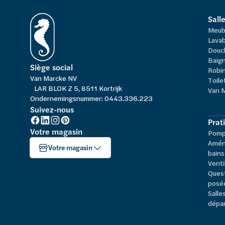
Sall
Meub
Lavab
Douc
Baign
Siège social
Robi
Van Marcke NV
Toile
LAR BLOK Z 5, 8511 Kortrijk
Van 
Ondernemingsnummer: 0443.336.223
Suivez-nous
Prat
Votre magasin
Pompe
Amén
Votre magasin
bains
Venti
Ques
posé
Salle
dépa