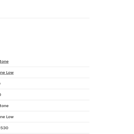
tone
ine Low
0
0
tone
ine Low
9530