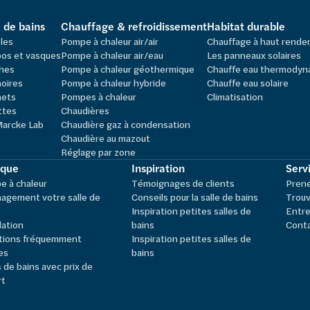
e de bains
Chauffage & refroidissement
Habitat durable
les
Pompe à chaleur air/air
Chauffage à haut rend
os et vasques
Pompe à chaleur air/eau
Les panneaux solaires
hes
Pompe à chaleur géothermique
Chauffe eau thermodyn
oires
Pompe à chaleur hybride
Chauffe eau solaire
nets
Pompes à chaleur
Climatisation
ttes
Chaudières
Marcke Lab
Chaudière gaz à condensation
Chaudière au mazout
Réglage par zone
ique
Inspiration
Servi
 à chaleur
Témoignages de clients
Pren
agement votre salle de
Conseils pour la salle de bains
Trouv
Inspiration petites salles de
Entre
lation
bains
Cont
tions fréquemment
Inspiration petites salles de
es
bains
s de bains avec prix de
rt