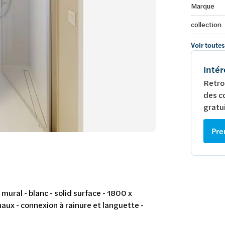
Marque
collection
Voir toutes
Intér
Retro
des c
gratui
Pre
ural - blanc - solid surface - 1800 x
x - connexion à rainure et languette -