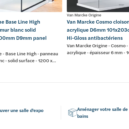
Van Marcke Origine
ne Base Line High
Van Marcke Cosmo cloiso
mur blanc solid
acrylique D6mm 101x203
00mm D9mm panel
Hi-Gloss antibactériens
Van Marcke Origine - Cosmo - 
acrylique - épaisseur 6 mm - 
 - Base Line High - panneau
cm - blanc Hi-Gloss - antibact
nc - solid surface - 1200 x
!Attention lors de l'utilisation
 épaisseur 9 mm - panel
plusieurs panneaux !!! Vérifiez
ans fraissage - pour
numéro de lot sur le film avan
on avec Solid Filler et Solid
l'installation afin d'éviter les
de couleur. (doit être identiq
Aménager votre salle de
uver une salle d'expo
bains