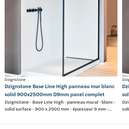
Dzignstone
Dzi
Dzignstone Base Line High panneau mur blanc
Dz
solid 900x2500mm D9mm panel complet
so
Dzignstone - Base Line High - panneau mural - blanc -
Dzi
solid surface - 900 x 2500 mm - épaisseur 9 mm -
sol
panel complet, sans fraissage - pour l'installation avec
pan
Solid Filler et Solid Connect
Sol