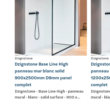
Dzignstone
Dzignstone
Dzignstone Base Line High
Dzignsto
panneau mur blanc solid
panneau 
900x2500mm D9mm panel
1200x25
complet
complet
Dzignstone - Base Line High - panneau
Dzignstone
mural - blanc - solid surface - 900 x
mural - bla
2500 mm - épaisseur 9 mm - panel
2500 mm -
complet, sans fraissage - pour
complet, s