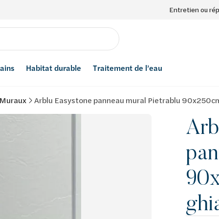
Entretien ou ré
bains
Habitat durable
Traitement de l’eau
 Muraux
Arblu Easystone panneau mural Pietrablu 90x250cm 
Arb
pan
90x
ghi