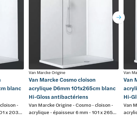
Van Marcke Origine
Van Ma
n
Van Marcke Cosmo cloison
Van 
cm blanc
acrylique D6mm 101x265cm blanc
acry
Hi-Gloss antibactériens
Hi-Gl
cloison -
Van Marcke Origine - Cosmo - cloison -
Van Ma
101 x 203
acrylique - épaisseur 6 mm - 101 x 265
acryl
ériens
cm - couleur: blanc Hi-Gloss -
cm - c
 de
antibactériens !Attention lors de
antiba
 toujours le
l'utilisation de plusieurs panneaux !!!
l'util