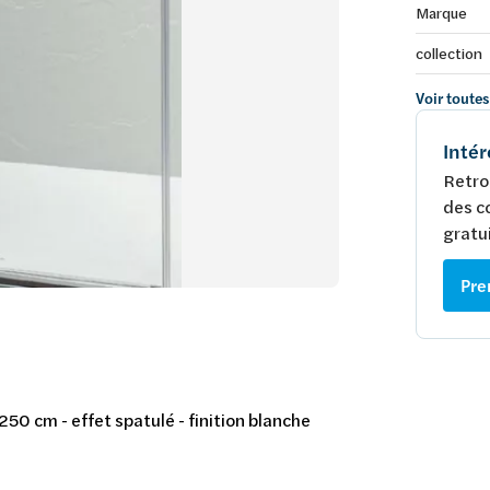
Marque
collection
Voir toutes
Intér
Retro
des c
gratui
Pre
250 cm - effet spatulé - finition blanche