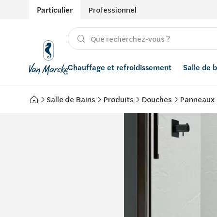
Particulier
Professionnel
Chauffage et refroidissement
Salle de 
Salle de Bains
Produits
Douches
Panneaux
Chauffage
Produits
Énergies renouvelables
Adoucisseurs d’eau
Refroidissement
Salle de bain avec prix indicatif
Ventilation
Filtres à eau
Conseils
Récupération de l'eau de pluie
Inspiration
Smart Home
Styles