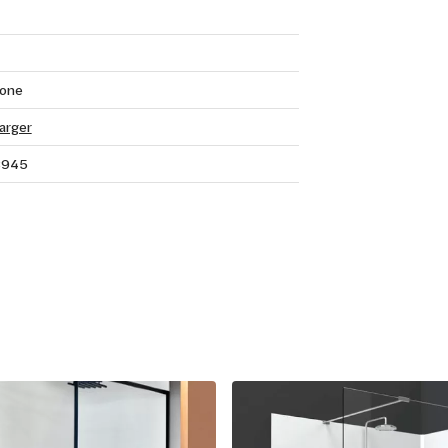
tone
arger
3945