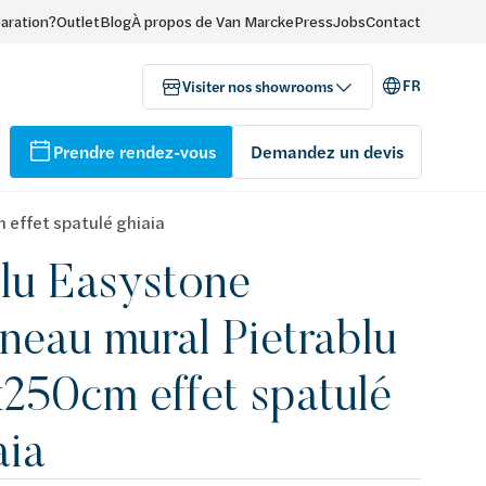
paration?
Outlet
Blog
À propos de Van Marcke
Press
Jobs
Contact
FR
Visiter nos showrooms
Prendre rendez-vous
Demandez un devis
effet spatulé ghiaia
lu Easystone
neau mural Pietrablu
250cm effet spatulé
aia