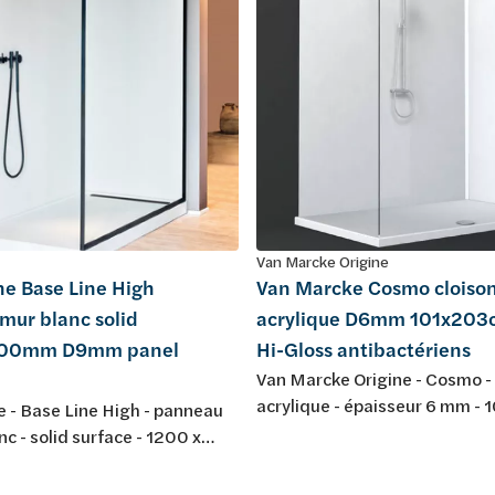
Van Marcke Origine
ne Base Line High
Van Marcke Cosmo cloiso
mur blanc solid
acrylique D6mm 101x203
00mm D9mm panel
Hi-Gloss antibactériens
Van Marcke Origine - Cosmo - 
acrylique - épaisseur 6 mm - 
 - Base Line High - panneau
cm - blanc Hi-Gloss - antibact
nc - solid surface - 1200 x
!Attention lors de l'utilisation
 épaisseur 9 mm - panel
plusieurs panneaux !!! Vérifiez
ans fraissage - pour