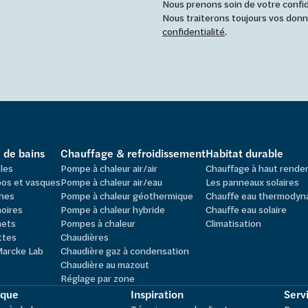
Nous prenons soin de votre confide
Nous traiterons toujours vos do
confidentialité
.
e de bains
Chauffage & refroidissement
Habitat durable
les
Pompe à chaleur air/air
Chauffage à haut rend
os et vasques
Pompe à chaleur air/eau
Les panneaux solaires
hes
Pompe à chaleur géothermique
Chauffe eau thermodyn
oires
Pompe à chaleur hybride
Chauffe eau solaire
nets
Pompes à chaleur
Climatisation
ttes
Chaudières
Marcke Lab
Chaudière gaz à condensation
Chaudière au mazout
Réglage par zone
ique
Inspiration
Servi