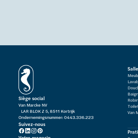
Sall
Meub
Lavab
Douc
Baign
Siège social
Robi
Van Marcke NV
Toile
LAR BLOK Z 5, 8511 Kortrijk
Van 
Ondernemingsnummer: 0443.336.223
Suivez-nous
Prat
Votre magasin