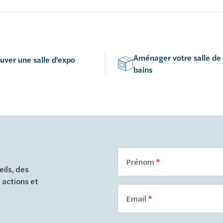
numéro de lot sur le film avan
on avec Solid Filler et Solid
l'installation afin d'éviter les
de couleur. (doit être identiq
Aménager votre salle de
uver une salle d'expo
bains
Prénom
ils, des
 actions et
Email