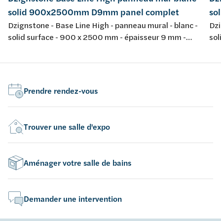
solid 900x2500mm D9mm panel complet
so
Dzignstone - Base Line High - panneau mural - blanc -
Dzi
solid surface - 900 x 2500 mm - épaisseur 9 mm -
sol
panel complet, sans fraissage - pour l'installation avec
pan
Solid Filler et Solid Connect
Sol
Prendre rendez-vous
Trouver une salle d'expo
Aménager votre salle de bains
Demander une intervention