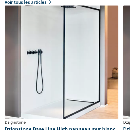
Voir tous les articles
Dzignstone
Dzi
Dzignstone Base Line High panneau mur blanc
Dz