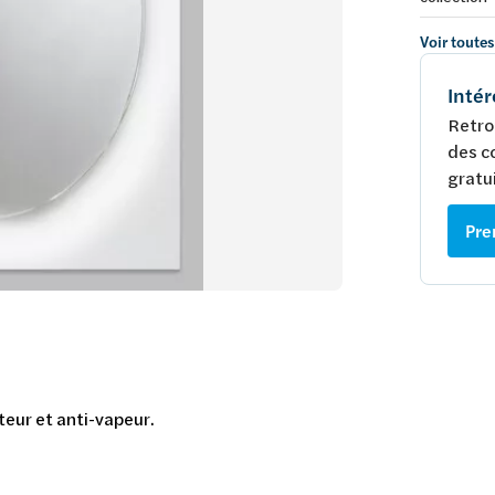
Voir toutes
Intér
Retro
des c
gratui
Pre
teur et anti-vapeur.