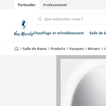
Particulier
Professionnel
Chauffage et refroidissement
Salle de 
Salle de Bains
Produits
Vasques
Miroirs
V
Chauffage
Produits
Énergies renouvelables
Adoucisseurs d’eau
Refroidissement
Conseils
Ventilation
Filtres à eau
Inspiration
Récupération de l'eau de pluie
Styles
Smart Home
Marques