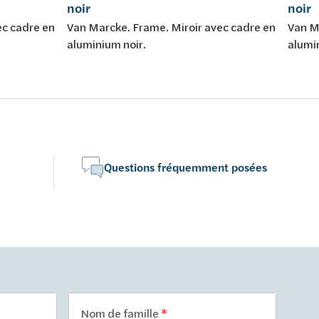
noir
noir
ec cadre en
Van Marcke. Frame. Miroir avec cadre en
Van M
aluminium noir.
alumi
Questions fréquemment posées
Nom de famille