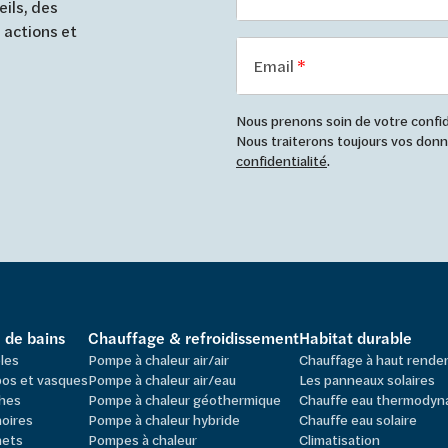
ils, des
 actions et
Email
Nous prenons soin de votre confide
Nous traiterons toujours vos do
confidentialité
.
e de bains
Chauffage & refroidissement
Habitat durable
les
Pompe à chaleur air/air
Chauffage à haut rend
os et vasques
Pompe à chaleur air/eau
Les panneaux solaires
hes
Pompe à chaleur géothermique
Chauffe eau thermodyn
oires
Pompe à chaleur hybride
Chauffe eau solaire
nets
Pompes à chaleur
Climatisation