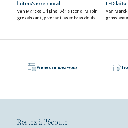
laiton/verre mural
LED laito
Van Marcke Origine. Série Icono. Miroir
Van Marcke
grossissant, pivotant, avec bras double
grossissan
pour montage mural.
montage mu
Prenez rendez-vous
Tro
Restez à l'écoute