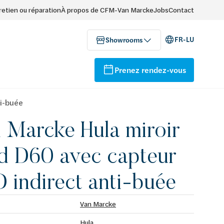
retien ou réparation
À propos de CFM-Van Marcke
Jobs
Contact
FR-LU
Showrooms
Prenez rendez-vous
ti-buée
 Marcke Hula miroir
d D60 avec capteur
 indirect anti-buée
Van Marcke
Hula