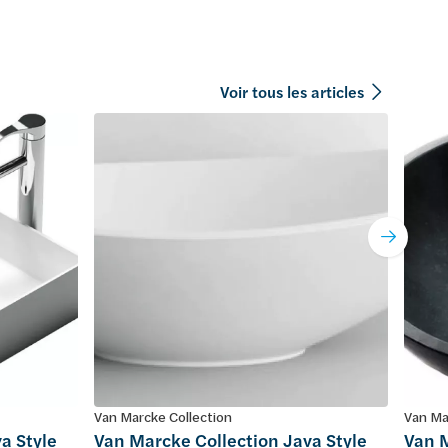
Voir tous les articles
Van Marcke Collection
Van Ma
a Style
Van Marcke Collection Java Style
Van M