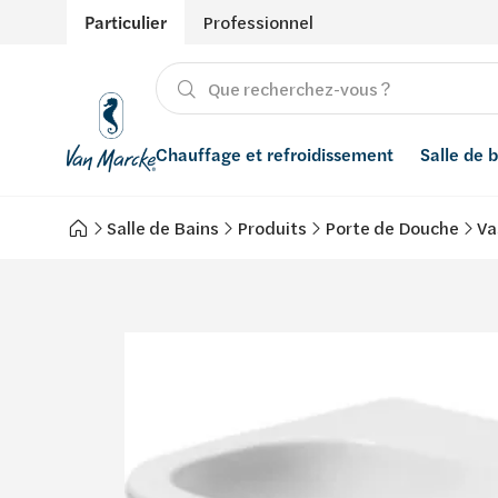
Particulier
Professionnel
Chauffage et refroidissement
Salle de 
Salle de Bains
Produits
Porte de Douche
Va
Chauffage
Produits
Énergies renouvelables
Adoucisseurs d’eau
Refroidissement
Conseils
Ventilation
Filtres à eau
Inspiration
Récupération de l'eau de pluie
Styles
Smart Home
Marques