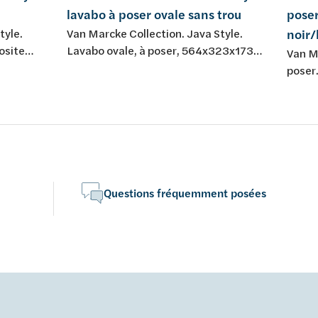
lavabo à poser ovale sans trou
poser
tyle.
Van Marcke Collection. Java Style.
noir
osite
Lavabo ovale, à poser, 564x323x173
Van M
mm. Blanc mat, résine de synthèse.
poser
Diamètre du trou de la bonde de vidage
nature
45 mm. Sans trou de robinet. Sans trop-
couleu
plein. Set de fixation non inclus.
carac
produi
Questions fréquemment posées