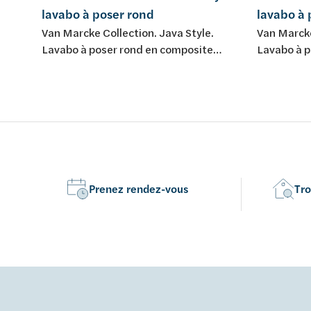
lavabo à poser rond
lavabo à 
Van Marcke Collection. Java Style.
Van Marcke
Lavabo à poser rond en composite
Lavabo à p
minéral. Blanc mat.
minéral. B
Prenez rendez-vous
Tro