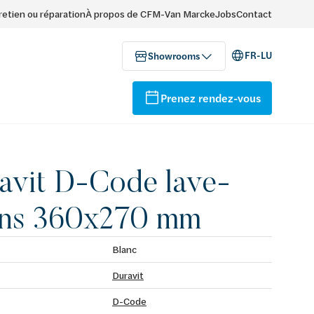
retien ou réparation
À propos de CFM-Van Marcke
Jobs
Contact
FR-LU
Showrooms
Prenez rendez-vous
avit D-Code lave-
ns 360x270 mm
Blanc
Duravit
D-Code