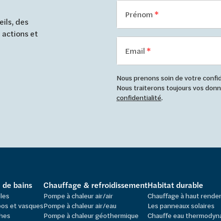
Prénom
ils, des
 actions et
Email
Nous prenons soin de votre confide
Nous traiterons toujours vos do
confidentialité
.
e de bains
Chauffage & refroidissement
Habitat durable
les
Pompe à chaleur air/air
Chauffage à haut rend
os et vasques
Pompe à chaleur air/eau
Les panneaux solaires
hes
Pompe à chaleur géothermique
Chauffe eau thermodyn