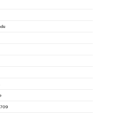
ndu
t
e
709