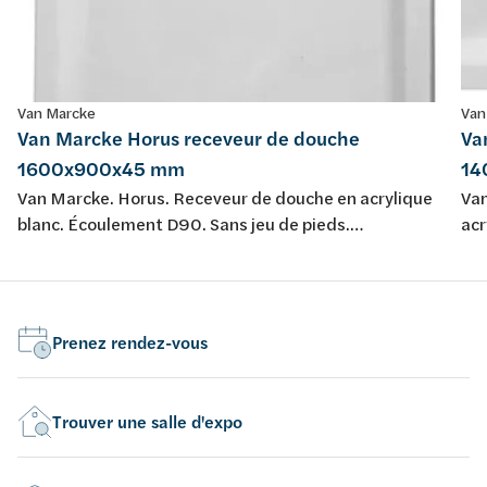
Van Marcke
Van
Van Marcke Horus receveur de douche
Va
1600x900x45 mm
14
Van Marcke. Horus. Receveur de douche en acrylique
Van
blanc. Écoulement D90. Sans jeu de pieds.
acr
Conformément aux normes de l'UE.
pie
Prenez rendez-vous
Trouver une salle d'expo