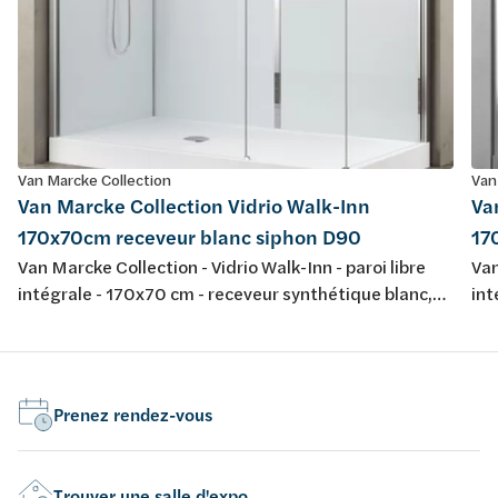
Van Marcke Collection
Van
Van Marcke Collection Vidrio Walk-Inn
Va
170x70cm receveur blanc siphon D90
17
Van Marcke Collection - Vidrio Walk-Inn - paroi libre
Van
intégrale - 170x70 cm - receveur synthétique blanc,
int
avec siphon D90, jeu de pieds - parois de fond blanc
ave
5mm verre sécurité - parois transparant 6mm verre
5mm
sécurité, crystal clear, anti-calcaire - profiles chromé
séc
mat - hauteur 195cm - showerpipe: mitigeur
mat
Prenez rendez-vous
thermostatique, douchette, pomme douche -
th
réversible
rév
Trouver une salle d'expo