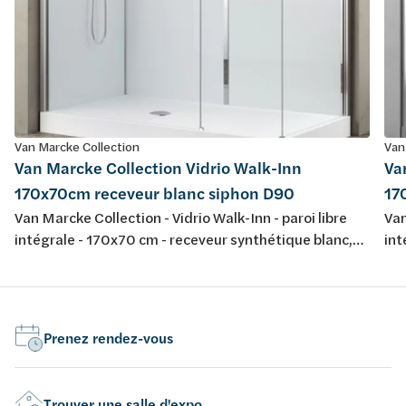
Van Marcke Collection
Van
Van Marcke Collection Vidrio Walk-Inn
Va
170x70cm receveur blanc siphon D90
17
Van Marcke Collection - Vidrio Walk-Inn - paroi libre
Van
intégrale - 170x70 cm - receveur synthétique blanc,
int
avec siphon D90, jeu de pieds - parois de fond blanc
ave
5mm verre sécurité - parois transparant 6mm verre
5mm
sécurité, crystal clear, anti-calcaire - profiles chromé
séc
mat - hauteur 195cm - showerpipe: mitigeur
mat
Prenez rendez-vous
thermostatique, douchette, pomme douche -
th
réversible
rév
Trouver une salle d'expo