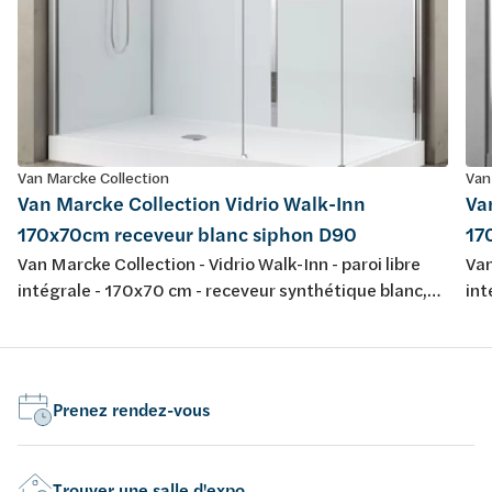
Van Marcke Collection
Van
Van Marcke Collection Vidrio Walk-Inn
Va
170x70cm receveur blanc siphon D90
17
Van Marcke Collection - Vidrio Walk-Inn - paroi libre
Van
intégrale - 170x70 cm - receveur synthétique blanc,
int
avec siphon D90, jeu de pieds - parois de fond blanc
ave
5mm verre sécurité - parois transparant 6mm verre
5mm
sécurité, crystal clear, anti-calcaire - profiles chromé
séc
mat - hauteur 195cm - showerpipe: mitigeur
mat
Prenez rendez-vous
thermostatique, douchette, pomme douche -
th
réversible
rév
Trouver une salle d'expo