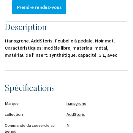
Prendre rendez-vous
Description
Hansgrohe. AddStoris. Poubelle à pédale. Noir mat.
Caractéristiques: modèle libre, matériau: métal,
matériau de l'insert: synthétique, capacité: 3 L, avec
insert séparé, la fonction softclose garantit une
fermeture silencieuse du couvercle.
Spécifications
Marque
hansgrohe
collection
AddStoris
Commande du couvercle au
N
genou