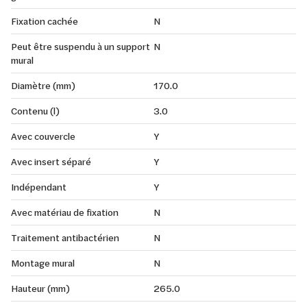
Fixation cachée
N
Peut être suspendu à un support
N
mural
Diamètre (mm)
170.0
Contenu (l)
3.0
Avec couvercle
Y
Avec insert séparé
Y
Indépendant
Y
Avec matériau de fixation
N
Traitement antibactérien
N
Montage mural
N
Hauteur (mm)
265.0