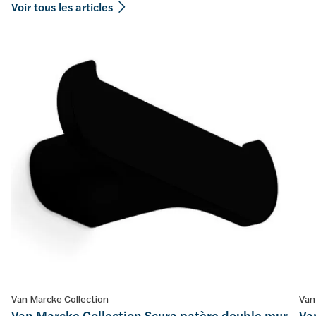
Voir tous les articles
Van Marcke Collection
Van
Van Marcke Collection Scura patère double mur
Va