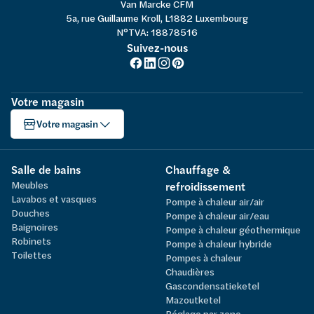
Van Marcke CFM
5a, rue Guillaume Kroll, L1882 Luxembourg
N°TVA: 18878516
Suivez-nous
Votre magasin
Votre magasin
Salle de bains
Chauffage &
Meubles
refroidissement
Lavabos et vasques
Pompe à chaleur air/air
Douches
Pompe à chaleur air/eau
Baignoires
Pompe à chaleur géothermique
Robinets
Pompe à chaleur hybride
Toilettes
Pompes à chaleur
Chaudières
Gascondensatieketel
Mazoutketel
Réglage par zone