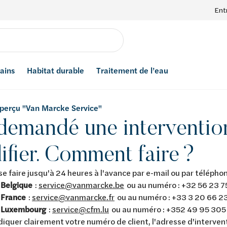
Ent
bains
Habitat durable
Traitement de l’eau
'aperçu "Van Marcke Service"
 demandé une intervention
fier. Comment faire ?
se faire jusqu'à 24 heures à l'avance par e-mail ou par téléphon
a
Belgique
:
service@vanmarcke.be
ou au numéro : +32 56 23 7
a
France
:
service@vanmarcke.fr
ou au numéro : +33 3 20 66 2
e
Luxembourg
:
service@cfm.lu
ou au numéro : +352 49 95 305
ndiquer clairement votre numéro de client, l'adresse d'interven