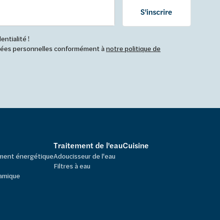
S'inscrire
ntialité !
nnées personnelles conformément à
notre politique de
Traitement de l'eau
Cuisine
ement énergétique
Adoucisseur de l'eau
Filtres à eau
amique