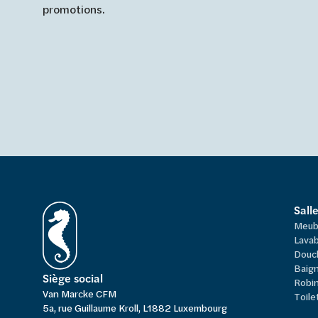
promotions.
Sall
Meub
Lavab
Douc
Baign
Siège social
Robi
Van Marcke CFM
Toile
5a, rue Guillaume Kroll, L1882 Luxembourg