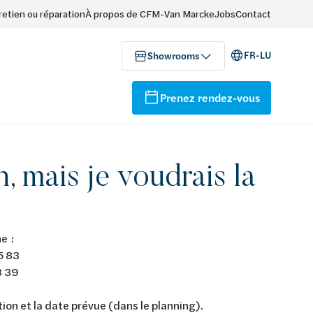
retien ou réparation
À propos de CFM-Van Marcke
Jobs
Contact
FR-LU
Showrooms
Prenez rendez-vous
, mais je voudrais la
e :
5 83
3 39
tion et la date prévue (dans le planning).