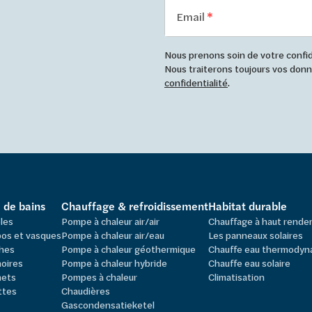
Email
Nous prenons soin de votre confide
Nous traiterons toujours vos do
confidentialité
.
e de bains
Chauffage & refroidissement
Habitat durable
les
Pompe à chaleur air/air
Chauffage à haut rend
os et vasques
Pompe à chaleur air/eau
Les panneaux solaires
hes
Pompe à chaleur géothermique
Chauffe eau thermodyn
oires
Pompe à chaleur hybride
Chauffe eau solaire
nets
Pompes à chaleur
Climatisation
ttes
Chaudières
Gascondensatieketel