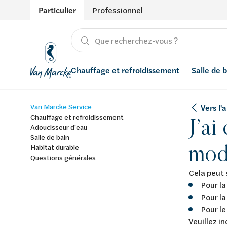
Particulier
Professionnel
Chauffage et refroidissement
Salle de 
Van Marcke Service
Vers l
Chauffage
Produits
Énergies renouvelables
Adoucisseurs d’eau
Chauffage et refroidissement
J’ai
Adoucisseur d'eau
Refroidissement
Conseils
Ventilation
Filtres à eau
Salle de bain
modi
Habitat durable
Questions générales
Inspiration
Récupération de l'eau de pluie
Cela peut 
Styles
Smart Home
Pour l
Pour l
Marques
Pour l
Veuillez i