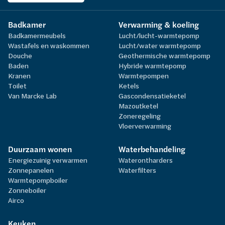
Badkamer
Verwarming & koeling
Badkamermeubels
Lucht/lucht-warmtepomp
Wastafels en waskommen
Lucht/water warmtepomp
Douche
Geothermische warmtepomp
Baden
Hybride warmtepomp
Kranen
Warmtepompen
Toilet
Ketels
Van Marcke Lab
Gascondensatieketel
Mazoutketel
Zoneregeling
Vloerverwarming
Duurzaam wonen
Waterbehandeling
Energiezuinig verwarmen
Waterontharders
Zonnepanelen
Waterfilters
Warmtepompboiler
Zonneboiler
Airco
Keuken