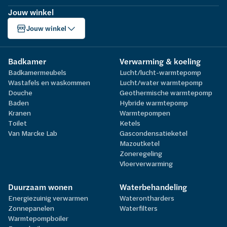
Jouw winkel
Jouw winkel
Badkamer
Verwarming & koeling
Badkamermeubels
Lucht/lucht-warmtepomp
Wastafels en waskommen
Lucht/water warmtepomp
Douche
Geothermische warmtepomp
Baden
Hybride warmtepomp
Kranen
Warmtepompen
Toilet
Ketels
Van Marcke Lab
Gascondensatieketel
Mazoutketel
Zoneregeling
Vloerverwarming
Duurzaam wonen
Waterbehandeling
Energiezuinig verwarmen
Waterontharders
Zonnepanelen
Waterfilters
Warmtepompboiler