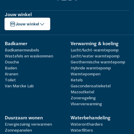
Jouw winkel
Jouw winkel
Badkamer
Verwarming & koeling
Badkamermeubels
Lucht/lucht-warmtepomp
Wastafels en waskommen
Lucht/water warmtepomp
Douche
Geothermische warmtepomp
Baden
Hybride warmtepomp
Kranen
Warmtepompen
Toilet
Ketels
Van Marcke Lab
Gascondensatieketel
Mazoutketel
Zoneregeling
Vloerverwarming
Duurzaam wonen
Waterbehandeling
Energiezuinig verwarmen
Waterontharders
Zonnepanelen
Waterfilters