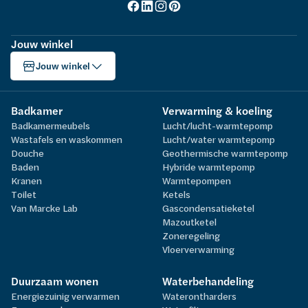
Jouw winkel
Jouw winkel
Badkamer
Verwarming & koeling
Badkamermeubels
Lucht/lucht-warmtepomp
Wastafels en waskommen
Lucht/water warmtepomp
Douche
Geothermische warmtepomp
Baden
Hybride warmtepomp
Kranen
Warmtepompen
Toilet
Ketels
Van Marcke Lab
Gascondensatieketel
Mazoutketel
Zoneregeling
Vloerverwarming
Duurzaam wonen
Waterbehandeling
Energiezuinig verwarmen
Waterontharders