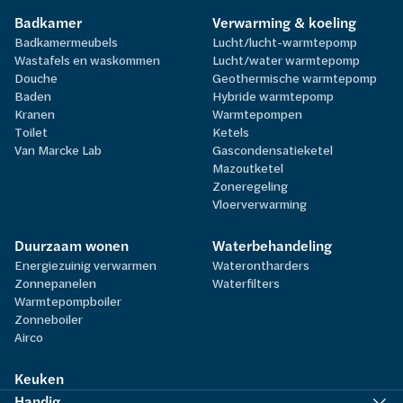
Badkamer
Verwarming & koeling
Badkamermeubels
Lucht/lucht-warmtepomp
Wastafels en waskommen
Lucht/water warmtepomp
Douche
Geothermische warmtepomp
Baden
Hybride warmtepomp
Kranen
Warmtepompen
Toilet
Ketels
Van Marcke Lab
Gascondensatieketel
Mazoutketel
Zoneregeling
Vloerverwarming
Duurzaam wonen
Waterbehandeling
Energiezuinig verwarmen
Waterontharders
Zonnepanelen
Waterfilters
Warmtepompboiler
Zonneboiler
Airco
Keuken
Handig