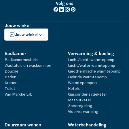
Volg ons
Jouw winkel
Jouw winkel
Badkamer
Verwarming & koeling
Badkamermeubels
Lucht/lucht-warmtepomp
Wastafels en waskommen
Lucht/water warmtepomp
Douche
Geothermische warmtepomp
Baden
Hybride warmtepomp
Kranen
Warmtepompen
Toilet
Ketels
Van Marcke Lab
Gascondensatieketel
Mazoutketel
Zoneregeling
Vloerverwarming
Duurzaam wonen
Waterbehandeling